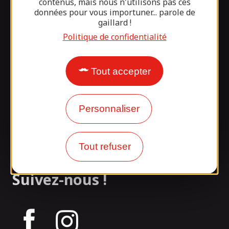
Nos horaires
contenus, mais nous n'utilisons pas ces
données pour vous importuner... parole de
Accès
gaillard !
Politique de confidentialité
Questions fréquentes
Presse
Tout accepter
Groupes
Partenariats
Personnaliser
Événements
Tout refuser
Accessibilité
Suivez-nous !
tagram